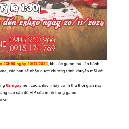
n 23h50 ngày 20/11/2024
, khi các game thủ tiến hành
game, các bạn sẽ nhận được chương trình khuyến mãi với
rong
02 ngày
nên các anh/chị hãy tranh thủ thời gian này
 nâng cao cấp độ VIP của mình trong game.
 vui!