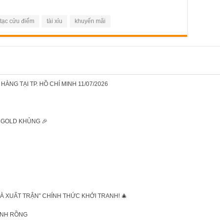
tạc cửu điểm
tài xỉu
khuyến mãi
NG TẠI TP. HỒ CHÍ MINH 11/07/2026
Y GOLD KHỦNG 🎉
À XUẤT TRẬN” CHÍNH THỨC KHỞI TRANH! 🎄
ẢNH RỒNG