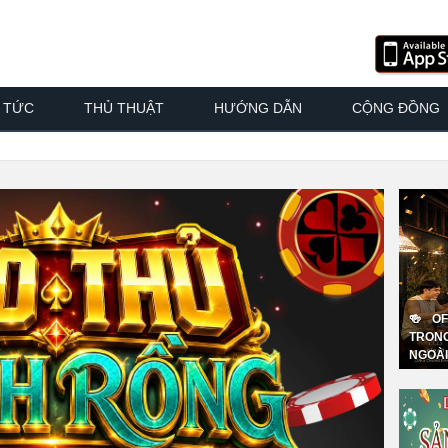
N TỨC
THỦ THUẬT
HƯỚNG DẪN
CỘNG ĐỒNG
🍻 O
TRON
NGOÀI