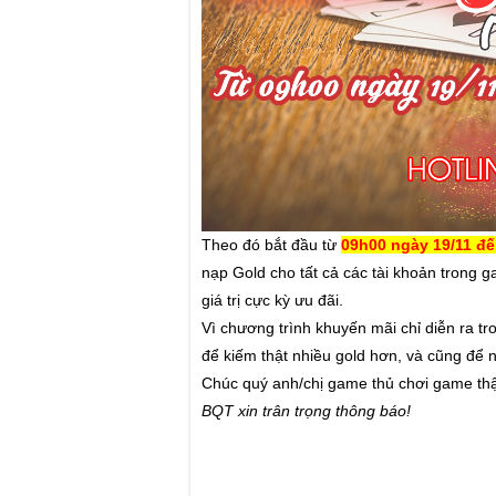
Theo đó bắt đầu từ
09h00 ngày 19/11 đế
nạp Gold cho tất cả các tài khoản trong 
giá trị cực kỳ ưu đãi.
Vì chương trình khuyến mãi chỉ diễn ra t
để kiếm thật nhiều gold hơn, và cũng để
Chúc quý anh/chị game thủ chơi game thật
BQT xin trân trọng thông báo!