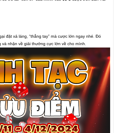
ại đặt xả láng, “thẳng tay” mà cược lớn ngay nhé. Đó
g và nhận về giải thưởng cực lớn về cho mình.