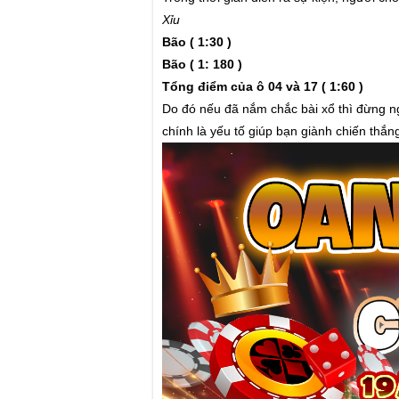
Xỉu
Bão ( 1:30 )
Bão ( 1: 180 )
Tổng điểm của ô 04 và 17 ( 1:60 )
Do đó nếu đã nắm chắc bài xổ thì đừng ng
chính là yếu tố giúp bạn giành chiến thắn