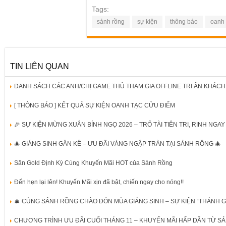
Tags:
sảnh rồng
sự kiện
thông báo
oanh 
TIN LIÊN QUAN
DANH SÁCH CÁC ANH/CHỊ GAME THỦ THAM GIA OFFLINE TRI ÂN KHÁCH HÀ
[ THÔNG BÁO ] KẾT QUẢ SỰ KIỆN OANH TẠC CỬU ĐIỂM
🎉 SỰ KIỆN MỪNG XUÂN BÍNH NGỌ 2026 – TRỔ TÀI TIÊN TRI, RINH NGA
🎄 GIÁNG SINH GẦN KỀ – ƯU ĐÃI VÀNG NGẬP TRÀN TẠI SẢNH RỒNG 🎄
Săn Gold Định Kỳ Cùng Khuyến Mãi HOT của Sảnh Rồng
Đến hẹn lại lên! Khuyến Mãi xịn đã bật, chiến ngay cho nóng!!
🎄 CÙNG SẢNH RỒNG CHÀO ĐÓN MÙA GIÁNG SINH – SỰ KIỆN “THÁNH G
CHƯƠNG TRÌNH ƯU ĐÃI CUỐI THÁNG 11 – KHUYẾN MÃI HẤP DẪN TỪ S