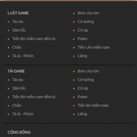
LUẬT GAME
Binh chợ lớn
Tài xỉu
Cờ tướng
Sâm lốc
Cờ úp
Tiến lên miền nam đếm lá
Poker
Chắn
Tiến Lên miền nam
Tá lả -
Phỏm
Liêng
TẢI GAME
Binh chợ lớn
Tài xỉu
Cờ tướng
Sâm lốc
Cờ úp
Tiến lên miền nam đếm lá
Poker
Chắn
Tiến lên miền nam
Tá lả -
Phỏm
Liêng
CỘNG ĐỒNG