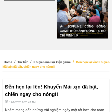
Cờ tướng
Cờ úp
🎉 [OFFLINE CỘNG ĐỒNG
GAME THỦ SẢNH RỒNG Tp. HỒ
GIỚI THIỆU
CHÍ MINH] 🎉
Giới thiệu Sảnh Rồng
Tài xỉu
Home
Tin Tức
Khuyến mãi sự kiện game
Đến hẹn lại lên! Khuyến
Lốc
Mãi xịn đã bật, chiến ngay cho nóng!!
Tiến lên miền nam đếm lá
Chắn
Đến hẹn lại lên! Khuyến Mãi xịn đã bật,
Tá lả -
chiến ngay cho nóng!!
Phỏm
12/9/2025 9:26:43 AM
Nhằm mang đến những trải nghiệm ngày một tốt hơn cho toàn
Binh chợ lớn