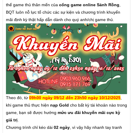
thể game thủ thân mến của
cổng game online Sảnh Rồng
,
Cờ tướng
BQT luôn nỗ lực tổ chức các sự kiện và chương trình khuyến
mãi định kỳ thật hấp dẫn dành cho quý anh/chị game thủ.
Cờ úp
Poker
Tiến Lên miền nam
Liêng
TIN TỨC
Khuyến mãi sự kiện game
Chơi game
Theo đó, từ
09h00 ngày 09/12 đến 23h50 ngày 10/12/2025
,
Công nghệ
khi game thủ thực hiện
nạp Gold
cho bất kỳ tài khoản nào trong
game, bạn sẽ được hưởng
mức ưu đãi khuyến mãi cực kỳ
THỦ THUẬT
giá trị
.
Chương trình chỉ kéo dài
02 ngày
, vì vậy hãy nhanh tay tranh
Chơi đánh bài