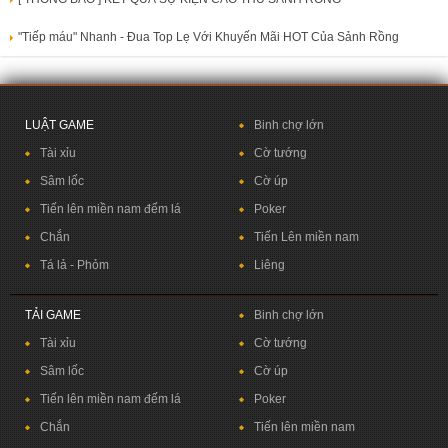
"Tiếp máu" Nhanh - Đua Top Lẹ Với Khuyến Mãi HOT Của Sảnh Rồng
LUẬT GAME
Binh chợ lớn
Tài xỉu
Cờ tướng
Sâm lốc
Cờ úp
Tiến lên miền nam đếm lá
Poker
Chắn
Tiến Lên miền nam
Tá lả -
Phỏm
Liêng
TẢI GAME
Binh chợ lớn
Tài xỉu
Cờ tướng
Sâm lốc
Cờ úp
Tiến lên miền nam đếm lá
Poker
Chắn
Tiến lên miền nam