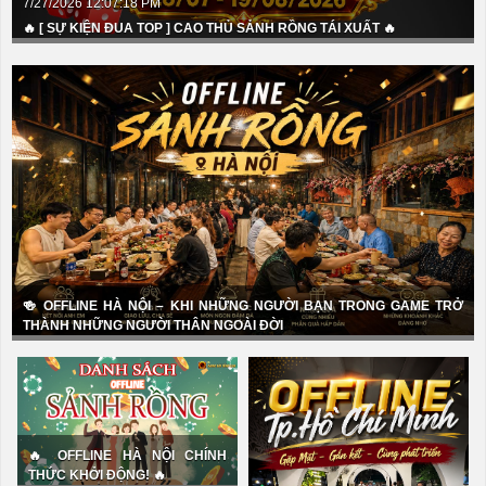
7/27/2026 12:07:18 PM
🔥 [ SỰ KIỆN ĐUA TOP ] CAO THỦ SẢNH RỒNG TÁI XUẤT 🔥
Tiến lên miền nam
Chắn
Tá lả - Phỏm
Binh chợ lớn
🍻 OFFLINE HÀ NỘI – KHI NHỮNG NGƯỜI BẠN TRONG GAME TRỞ
THÀNH NHỮNG NGƯỜI THÂN NGOÀI ĐỜI
Liêng
Poker
🔥 OFFLINE HÀ NỘI CHÍNH
THỨC KHỞI ĐỘNG! 🔥