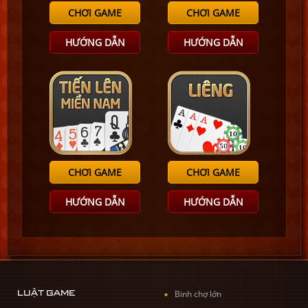
CHƠI GAME
CHƠI GAME
HƯỚNG DẪN
HƯỚNG DẪN
CHƠI GAME
CHƠI GAME
HƯỚNG DẪN
HƯỚNG DẪN
Binh chợ lớn
LUẬT GAME