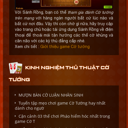
Với Sảnh Rồng, bạn có thể
tham gia
đánh Cờ tướng
trên mạng
với hàng ngàn người bất cứ lúc nào và
bất cứ nơi đâu. Vậy thì còn chờ gì nữa, hãy truy cập
vào trang chủ hoặc tải ứng dụng Sảnh Rồng về điện
thoại để thoải mái tận hưởng các thế cờ khủng và
cân não với các kỳ thủ đẳng cấp nhé.
Xem chi tiết :
Giới thiệu game Cờ tướng
KINH NGHIỆM THỦ THUẬT CỜ
TƯỚNG
MƯỢN BÀN CỜ LUẬN NHÂN SINH
Tuyển tập mẹo chơi game Cờ Tướng hay nhất
dành cho ngườ
Cận cảnh 03 thế chơi Pháo hiểm hóc nhất trong
game Cờ T