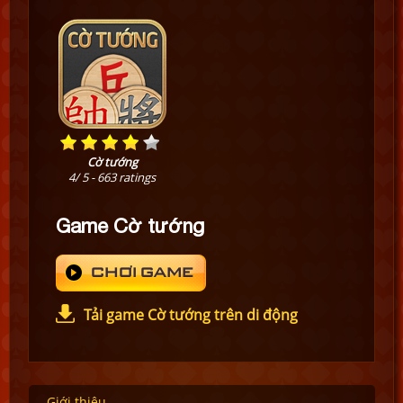
Cờ tướng
4
/
5
-
663
ratings
Game Cờ tướng
CHƠI GAME
Tải game Cờ tướng trên di động
Giới thiệu