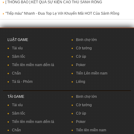
[ THÔNG BÁO ] KẾT QUẢ SỰ KIỆN CAO THỦ SẢNH RỒNG
"Tiếp máu" Nhanh - Đua Top Lẹ Với Khuyến Mãi HOT Của Sảnh Rồng
LUẬT GAME
Binh chợ lớn
Tài xỉu
Cờ tướng
Sâm lốc
Cờ úp
Tiến lên miền nam đếm lá
Poker
Chắn
Tiến Lên miền nam
Tá lả -
Phỏm
Liêng
TẢI GAME
Binh chợ lớn
Tài xỉu
Cờ tướng
Sâm lốc
Cờ úp
Tiến lên miền nam đếm lá
Poker
Chắn
Tiến lên miền nam