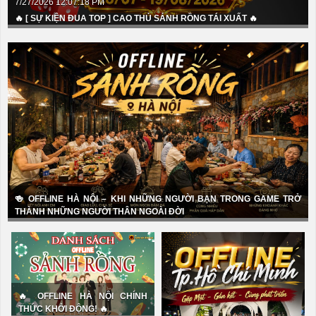
7/27/2026 12:07:18 PM
🔥 [ SỰ KIỆN ĐUA TOP ] CAO THỦ SẢNH RỒNG TÁI XUẤT 🔥
Tiến lên miền nam
Chắn
Tá lả - Phỏm
Binh chợ lớn
🍻 OFFLINE HÀ NỘI – KHI NHỮNG NGƯỜI BẠN TRONG GAME TRỞ
THÀNH NHỮNG NGƯỜI THÂN NGOÀI ĐỜI
Liêng
Poker
🔥 OFFLINE HÀ NỘI CHÍNH
THỨC KHỞI ĐỘNG! 🔥