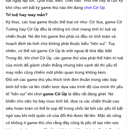
bại ngay lập tức. Quả thật, kiểu "chết oan" như thế này là cực kỳ
khó chịu với bất kỳ game thủ nào khi đang
chơi Cờ Úp
.
Lốc
Trí tuệ hay may mắn?
Tiến lên miền nam đếm lá
Kỳ thực, các loại game thuộc thể loại cờ như: Cờ Vua, game Cờ
Tướng hay Cờ Úp đều là những trò chơi mang tính trí tuệ và
Chắn
chiến thuật. Nó đòi hỏi game thủ phải có đầu óc tính toán và
Tá lả -
hoạch định tài tình chứ không phải thuộc kiểu "hên xui". Tuy
nhiên, có thể nói game Cờ Úp là một ngoại lệ khá đặc biệt.
Phỏm
Trong đó, khi chơi Cờ Úp, các game thủ vừa phải thể hiện trí tuệ
Binh chợ lớn
của mình để giành chiến thắng nhưng bên cạnh đó thì yếu tố
may mắn cũng chiếm một phần quan trọng không kém.
Cờ tướng
Đối với các game thủ yêu thích tính đơn thuần trong việc bày
Cờ úp
binh bố trận và lên chiến lược dựa vào trình độ của mình thì yếu
tố "hên xui" khi chơi
game Cờ Úp
là điều rất đáng ghét. Nó
Poker
khiến cho việc họ bày mưu tính kế, đưa ra các chiến thuật cao
Tiến Lên miền nam
siêu hoàn toàn có thể bị sụp đổ trong chốc lát bởi các yếu tố bất
ngờ sau khi một quân cờ của đối thủ được lật lên. Mặc dù cũng
Liêng
có không ít game thủ cho rằng đây cũng là yếu tố tạo nên sức