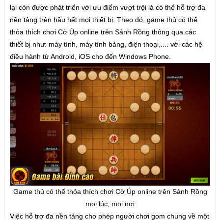
lại còn được phát triển với ưu điểm vượt trội là có thể hỗ trợ đa
nền tảng trên hầu hết mọi thiết bị. Theo đó, game thủ có thể
thỏa thích chơi Cờ Úp online trên Sảnh Rồng thông qua các
thiết bị như: máy tính, máy tính bảng, điện thoại,.... với các hệ
điều hành từ Android, iOS cho đến Windows Phone.
Game thủ có thể thỏa thích chơi Cờ Úp online trên Sảnh Rồng
mọi lúc, mọi nơi
Việc hỗ trợ đa nền tảng cho phép người chơi gom chung về một