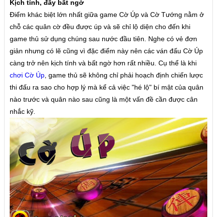
Kịch tính, đầy bất ngờ
Điểm khác biệt lớn nhất giữa game Cờ Úp và Cờ Tướng nằm ở
Lốc
chỗ các quân cờ đều được úp và sẽ chỉ lộ diện cho đến khi
Tiến lên miền nam đếm lá
game thủ sử dụng chúng sau nước đầu tiên. Nghe có vẻ đơn
giản nhưng có lẽ cũng vì đặc điểm này nên các ván đấu Cờ Úp
Chắn
càng trở nên kịch tính và bất ngờ hơn rất nhiều. Cụ thể là khi
Tá lả -
chơi Cờ Úp
, game thủ sẽ không chỉ phải hoạch định chiến lược
thi đấu ra sao cho hợp lý mà kể cả việc "hé lộ" bí mật của quân
Phỏm
nào trước và quân nào sau cũng là một vấn đề cần được cân
Binh chợ lớn
nhắc kỹ.
Cờ tướng
Cờ úp
Poker
Tiến Lên miền nam
Liêng