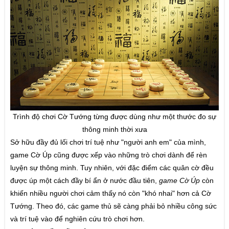
Chơi cờ Tướng
Chơi cờ úp
HƯỚNG DẪN
Hướng dẫn chung
Cửa hàng/Vật phẩm
Thông tin người chơi
Trình độ chơi Cờ Tướng từng được dùng như một thước đo sự
thông minh thời xưa
Tải game điện thoại
Sở hữu đầy đủ lối chơi trí tuệ như "người anh em" của mình,
Tải game IOS
game Cờ Úp cũng được xếp vào những trò chơi dành để rèn
luyện sự thông minh. Tuy nhiên, với đặc điểm các quân cờ đều
Tải game Android
được úp một cách đầy bí ẩn ở nước đầu tiên,
game Cờ Úp
còn
Tải game WindowsPhone
khiến nhiều người chơi cảm thấy nó còn "khó nhai" hơn cả Cờ
Tướng. Theo đó, các game thủ sẽ càng phải bỏ nhiều công sức
Nạp Gold
và trí tuệ vào để nghiên cứu trò chơi hơn.
Tài xỉu