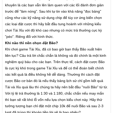
khuyên là các bạn vẫn lên làm quen với các lối đánh đơn giản
Lốc
trước để "làm nóng". Sau khi tự tin vào khả năng "đọc bảng"
cũng như các kỹ năng sử dụng chip để tùy cơ ứng biến chọn
Tiến lên miền nam đếm lá
các loại đặt cược thì hãy bắt đầu tung hoành với những kiểu
Chắn
chơi Tài Xỉu với độ khó cao nhưng có mức trả thưởng cực kỳ
"péo". Riêng đối với hình thức.
Tá lả -
Khi nào thì nên chọn đặt Bão?
Phỏm
Khi chơi game Tài Xỉu, đã có bao giờ bạn thấy Bão xuất hiện
liên tục? Câu trả lời chắc chắn là không và đó chính là một kinh
Binh chợ lớn
nghiệm quý báu cho các bạn. Trên thực tế, cách đặt cược Bão
Cờ tướng
là cực kỳ khó trong game Tài Xỉu và để có thể đoán biết chính
xác kết quả là điều không hề dễ dàng. Thường thì cách đặt
Cờ úp
cược Bão cơ bản đó là nếu thấy bảng lịch sử chỉ gồm kết quả
Poker
Tài và Xỉu quá lâu thì chúng ta hãy nên bắt đầu "nuôi Bão" từ từ.
Tiến Lên miền nam
Với tỷ lệ trả thưởng là 1:30 và 1:180, chắc chắn nếu may mắn
thì bạn sẽ rất khó lỗ vốn nếu lựa chọn kiểu chơi này. Hãy thử
Liêng
tưởng tượng bạn chỉ đặt một chip 10k để nuôi Bão và sau 2-3
lượt đã trúng thì khoản tiền lời sẽ là bao nhiêu?