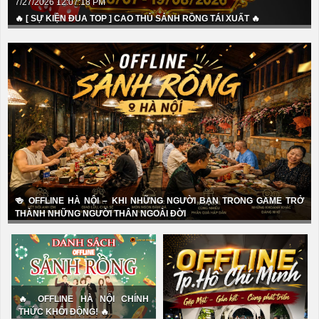
7/27/2026 12:07:18 PM
🔥 [ SỰ KIỆN ĐUA TOP ] CAO THỦ SẢNH RỒNG TÁI XUẤT 🔥
Tiến lên miền nam
Chắn
Tá lả - Phỏm
Binh chợ lớn
🍻 OFFLINE HÀ NỘI – KHI NHỮNG NGƯỜI BẠN TRONG GAME TRỞ
THÀNH NHỮNG NGƯỜI THÂN NGOÀI ĐỜI
Liêng
Poker
🔥 OFFLINE HÀ NỘI CHÍNH
THỨC KHỞI ĐỘNG! 🔥