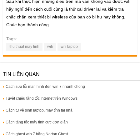
CỘNG ĐỒNG
Sau khi thực hiện những điều trên mà vẫn không vào được wifi
hãy nghĩ đến cách cuối cùng là thử cài driver lại và kiểm tra
Diễn đàn
chắc chắn xem thiết bị wireless của bạn có bị hư hay không.
Chúc bạn thành công
Fanpage
Tags:
thủ thuật máy tính
wifi
wifi laptop
TIN LIÊN QUAN
Cách sửa lỗi màn hình đen win 7 nhanh chóng
Tuyệt chiêu tăng tốc Internet trên Windows
Cách tự vệ sinh laptop, máy tính tại nhà
Cách tăng tốc máy tính cực đơn giản
Cách ghost win 7 bằng Norton Ghost