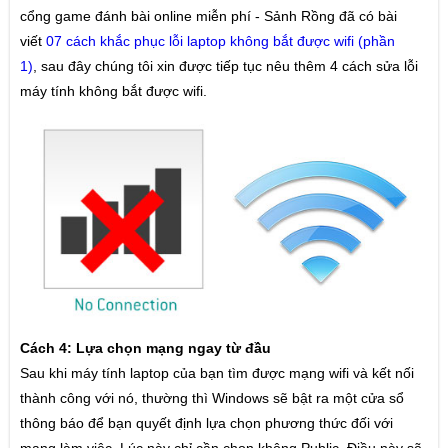
cổng game đánh bài online miễn phí - Sảnh Rồng đã có bài
Cờ tướng
viết
07 cách khắc phục lỗi laptop không bắt được wifi (phần
1)
, sau đây chúng tôi xin được tiếp tục nêu thêm 4 cách sửa lỗi
Cờ úp
máy tính không bắt được wifi.
Poker
Tiến Lên miền nam
Liêng
TIN TỨC
Khuyến mãi sự kiện game
Chơi game
Công nghệ
Cách 4: Lựa chọn mạng ngay từ đầu
Sau khi máy tính laptop của bạn tìm được mạng wifi và kết nối
THỦ THUẬT
thành công với nó, thường thì Windows sẽ bật ra một cửa sổ
thông báo để bạn quyết định lựa chọn phương thức đối với
Chơi đánh bài