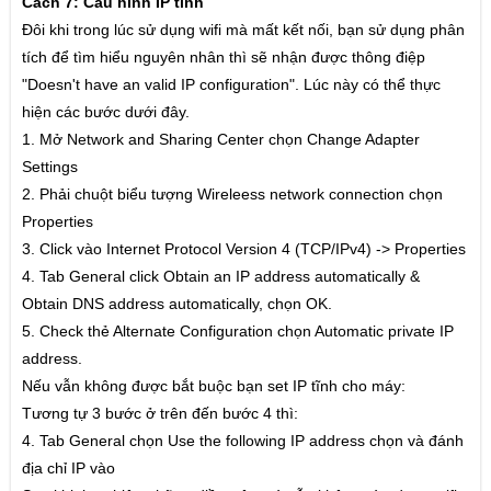
Cách 7: Cấu hình IP tĩnh
Đôi khi trong lúc sử dụng wifi mà mất kết nối, bạn sử dụng phân
Lốc
tích để tìm hiểu nguyên nhân thì sẽ nhận được thông điệp
Tiến lên miền nam đếm lá
"Doesn't have an valid IP configuration". Lúc này có thể thực
hiện các bước dưới đây.
Chắn
1. Mở Network and Sharing Center chọn Change Adapter
Tá lả -
Settings
2. Phải chuột biểu tượng Wireleess network connection chọn
Phỏm
Properties
Binh chợ lớn
3. Click vào Internet Protocol Version 4 (TCP/IPv4) -> Properties
4. Tab General click Obtain an IP address automatically &
Cờ tướng
Obtain DNS address automatically, chọn OK.
Cờ úp
5. Check thẻ Alternate Configuration chọn Automatic private IP
address.
Poker
Nếu vẫn không được bắt buộc bạn set IP tĩnh cho máy:
Tiến Lên miền nam
Tương tự 3 bước ở trên đến bước 4 thì:
4. Tab General chọn Use the following IP address chọn và đánh
Liêng
địa chỉ IP vào