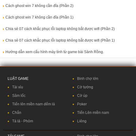
Cách ghost win 7 không cần đĩa (Phần 2)
Cách ghost win 7 không cần đĩa (Phần 1)
Chia sẻ 07 cách khắc phục lỗi laptop không bắt được wifi (Phần 2)
Chia sẻ 07 cách khắc phục lỗi laptop không bắt được wifi (Phần 1)
Hướng dẫn xem cấu hình máy tính từ game bài Sảnh Rồng.
LUẬT GAME
Binh chợ lớn
Tài xỉu
Cờ tướng
Sâm lốc
Cờ úp
Tiến lên miền nam đếm lá
Poker
Chắn
Tiến Lên miền nam
Tá lả -
Phỏm
Liêng