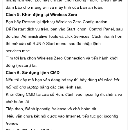
mạng làm việc. Lúc này chỉ cần chọn không Public. Điều này sẽ
Chơi cờ Tướng
đảm bảo cho mạng wifi và máy tính của bạn an toàn.
Cách 5: Khởi động lại Wireless Zero
Chơi cờ úp
Bạn hãy Restart lại dịch vụ Wireless Zero Configuration
Để Restart dịch vụ trên, bạn vào Start chọn Control Panel, sau
HƯỚNG DẪN
đó chọn Administrative Tools và click Services. Cách nhanh hơn
thì mở cửa sổ RUN ở Start menu, sau đó nhập lệnh
Hướng dẫn chung
services.msc
Cửa hàng/Vật phẩm
Tìm tới lựa chọn Wireless Zero Connection và tiến hành khởi
Thông tin người chơi
động (restart) lại.
Cách 6: Sử dụng lệnh CMD
Tải game điện thoại
Nếu tới đây mà bạn vẫn đang bó tay thì hãy dùng tới
cách kết
Tải game IOS
nối wifi cho laptop
bằng các câu lệnh sau.
Khởi động CMD tại cửa sổ Run, đánh vào: ipconfig /flushdns và
Tải game Android
chờ hoàn tất
Tải game WindowsPhone
Tiếp theo, Đánh ipconfig /release và chờ hoàn tất
Nếu vẫn chưa kết nối được vào Internet, tiếp tục gõ: ipconfig
Nạp Gold
/renew
Tài xỉu