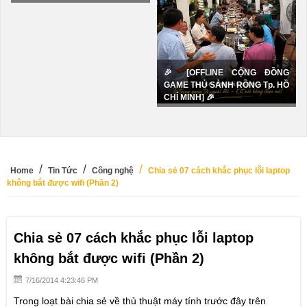
Cờ tướng
Cờ úp
🎉 [OFFLINE CỘNG ĐỒNG
GAME THỦ SẢNH RỒNG Tp. HỒ
GIỚI THIỆU
CHÍ MINH] 🎉
Giới thiệu Sảnh Rồng
Tài xỉu
Home
Tin Tức
Công nghệ
Chia sẻ 07 cách khắc phục lỗi laptop
Lốc
không bắt được wifi (Phần 2)
Tiến lên miền nam đếm lá
Chắn
Chia sẻ 07 cách khắc phục lỗi laptop
Tá lả -
không bắt được wifi (Phần 2)
Phỏm
7/16/2014 4:23:46 PM
Trong loạt bài chia sẻ về thủ thuật máy tính trước đây trên
Binh chợ lớn