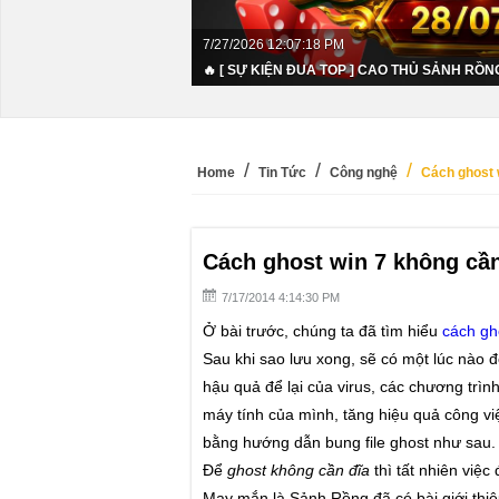
7/27/2026 12:07:18 PM
🔥 [ SỰ KIỆN ĐUA TOP ] CAO THỦ SẢNH RỒNG
Home
Tin Tức
Công nghệ
Cách ghost 
Cách ghost win 7 không cần
7/17/2014 4:14:30 PM
Ở bài trước, chúng ta đã tìm hiểu
cách gh
Sau khi sao lưu xong, sẽ có một lúc nào đ
hậu quả để lại của virus, các chương trình
máy tính của mình, tăng hiệu quả công vi
bằng hướng dẫn bung file ghost như sau.
Để
ghost không cần đĩa
thì tất nhiên việ
May mắn là Sảnh Rồng đã có bài giới thiệu