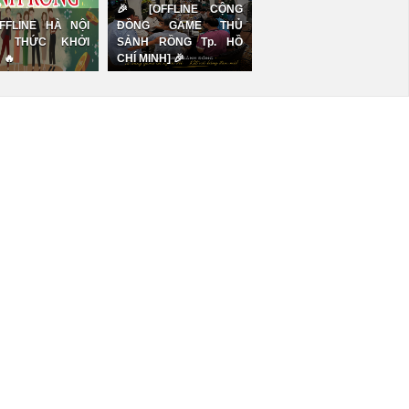
🎉 [OFFLINE CỘNG
FFLINE HÀ NỘI
ĐỒNG GAME THỦ
H THỨC KHỞI
SẢNH RỒNG Tp. HỒ
 🔥
CHÍ MINH] 🎉