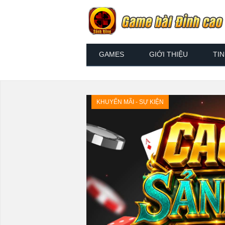
GAMES
GIỚI THIỆU
TI
KHUYẾN MÃI - SỰ KIỆN