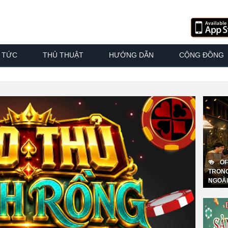
N TỨC
THỦ THUẬT
HƯỚNG DẪN
CỘNG ĐỒNG
🍻 O
TRON
NGOÀI