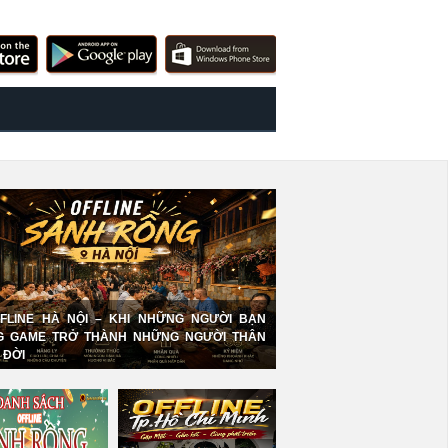
FFLINE HÀ NỘI – KHI NHỮNG NGƯỜI BẠN
G GAME TRỞ THÀNH NHỮNG NGƯỜI THÂN
 ĐỜI