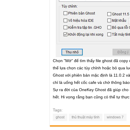
Chọn "Mở" để tìm thấy file ghost đã copy 
thể lựa chọn các tùy chỉnh hoặc bỏ qua lu
Ghost với phiên bản mặc định là 11.0.2 và
chỉ là uống hết cốc cafe và chờ thông báo
Sự ra đời của OneKey Ghost đã giúp cho q
hết. Hi vọng rằng bạn cũng có thể tự thực
Tags:
ghost
thủ thuật máy tính
windows 7