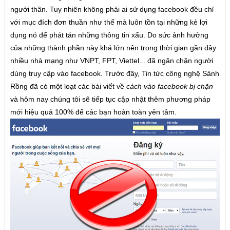
người thân. Tuy nhiên không phải ai sử dụng facebook đều chỉ
Cờ tướng
với mục đích đơn thuần như thế mà luôn tồn tại những kẻ lợi
dụng nó để phát tán những thông tin xấu. Do sức ảnh hưởng
Cờ úp
của những thành phần này khá lớn nên trong thời gian gần đây
Poker
nhiều nhà mạng như VNPT, FPT, Viettel... đã ngăn chặn người
dùng truy cập vào facebook. Trước đây, Tin tức công nghệ Sảnh
Tiến Lên miền nam
Rồng đã có một loạt các bài viết về
cách vào facebook bị chặn
Liêng
và hôm nay chúng tôi sẽ tiếp tục cập nhật thêm phương pháp
mới hiệu quả 100% để các bạn hoàn toàn yên tâm.
TIN TỨC
Khuyến mãi sự kiện game
Chơi game
Công nghệ
THỦ THUẬT
Chơi đánh bài