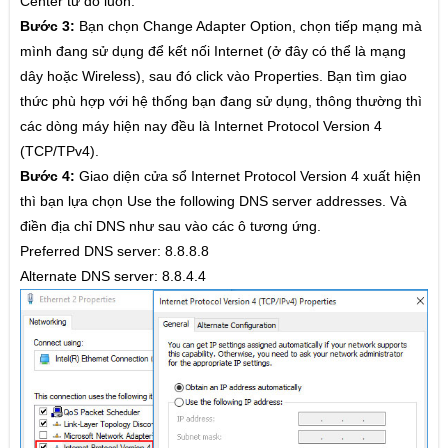
Center từ đó luôn.
Bước 3:
Bạn chọn Change Adapter Option, chọn tiếp mạng mà
Lốc
mình đang sử dụng để kết nối Internet (ở đây có thể là mạng
Tiến lên miền nam đếm lá
dây hoặc Wireless), sau đó click vào Properties. Bạn tìm giao
thức phù hợp với hệ thống bạn đang sử dụng, thông thường thì
Chắn
các dòng máy hiện nay đều là Internet Protocol Version 4
Tá lả -
(TCP/TPv4).
Bước 4:
Giao diện cửa sổ Internet Protocol Version 4 xuất hiện
Phỏm
thì bạn lựa chọn Use the following DNS server addresses. Và
Binh chợ lớn
điền địa chỉ DNS như sau vào các ô tương ứng.
Preferred DNS server: 8.8.8.8
Cờ tướng
Alternate DNS server: 8.8.4.4
Cờ úp
Poker
Tiến Lên miền nam
Liêng