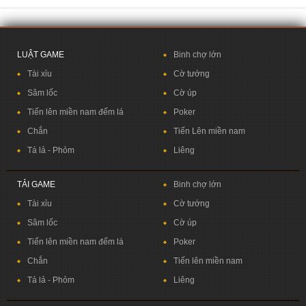
LUẬT GAME
Binh chợ lớn
Tài xỉu
Cờ tướng
Sâm lốc
Cờ úp
Tiến lên miền nam đếm lá
Poker
Chắn
Tiến Lên miền nam
Tá lả -
Phỏm
Liêng
TẢI GAME
Binh chợ lớn
Tài xỉu
Cờ tướng
Sâm lốc
Cờ úp
Tiến lên miền nam đếm lá
Poker
Chắn
Tiến lên miền nam
Tá lả -
Phỏm
Liêng