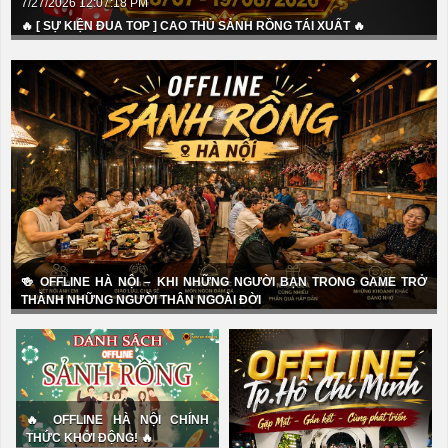
7/27/2026 12:07:18 PM
🔥 [ SỰ KIỆN ĐUA TOP ] CAO THỦ SẢNH RỒNG TÁI XUẤT 🔥
Tiến lên miền nam
Chắn
Tá lả - Phỏm
Binh chợ lớn
🍻 OFFLINE HÀ NỘI – KHI NHỮNG NGƯỜI BẠN TRONG GAME TRỞ
THÀNH NHỮNG NGƯỜI THÂN NGOÀI ĐỜI
Liêng
Poker
🔥 OFFLINE HÀ NỘI CHÍNH
THỨC KHỞI ĐỘNG! 🔥