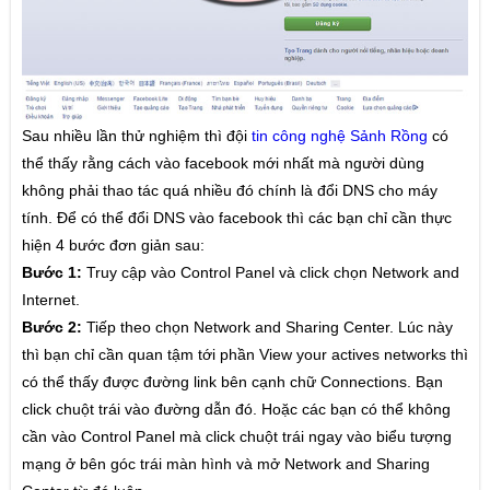
Chơi cờ Tướng
Chơi cờ úp
HƯỚNG DẪN
Sau nhiều lần thử nghiệm thì đội
tin công nghệ Sảnh Rồng
có
thể thấy rằng cách vào facebook mới nhất mà người dùng
Hướng dẫn chung
không phải thao tác quá nhiều đó chính là đổi DNS cho máy
Cửa hàng/Vật phẩm
tính. Để có thể đổi DNS vào facebook thì các bạn chỉ cần thực
hiện 4 bước đơn giản sau:
Thông tin người chơi
Bước 1:
Truy cập vào Control Panel và click chọn Network and
Tải game điện thoại
Internet.
Tải game IOS
Bước 2:
Tiếp theo chọn Network and Sharing Center. Lúc này
thì bạn chỉ cần quan tậm tới phần View your actives networks thì
Tải game Android
có thể thấy được đường link bên cạnh chữ Connections. Bạn
Tải game WindowsPhone
click chuột trái vào đường dẫn đó. Hoặc các bạn có thể không
cần vào Control Panel mà click chuột trái ngay vào biểu tượng
Nạp Gold
mạng ở bên góc trái màn hình và mở Network and Sharing
Tài xỉu