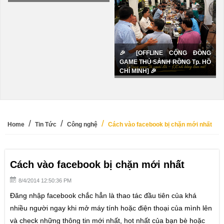
Cờ tướng
Cờ úp
🎉 [OFFLINE CỘNG ĐỒNG
GAME THỦ SẢNH RỒNG Tp. HỒ
GIỚI THIỆU
CHÍ MINH] 🎉
Giới thiệu Sảnh Rồng
Tài xỉu
Home
Tin Tức
Công nghệ
Cách vào facebook bị chặn mới nhất
Lốc
Tiến lên miền nam đếm lá
Cách vào facebook bị chặn mới nhất
Chắn
8/4/2014 12:50:36 PM
Tá lả -
Đăng nhập facebook chắc hẳn là thao tác đầu tiên của khá
Phỏm
nhiều người ngay khi mở máy tính hoặc điện thoại của mình lên
và check những thông tin mới nhất, hot nhất của bạn bè hoặc
Binh chợ lớn