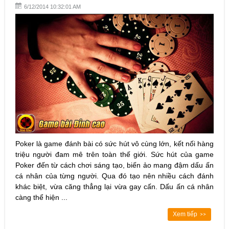
Cờ tướng
6/12/2014 10:32:01 AM
Cờ úp
GIỚI THIỆU
Giới thiệu Sảnh Rồng
Tài xỉu
Lốc
Poker là game đánh bài có sức hút vô cùng lớn, kết nối hàng
Tiến lên miền nam đếm lá
triệu người đam mê trên toàn thế giới. Sức hút của game
Poker đến từ cách chơi sáng tạo, biến ảo mang đậm dấu ấn
Chắn
cá nhân của từng người. Qua đó tạo nên nhiều cách đánh
khác biệt, vừa căng thẳng lại vừa gay cấn. Dấu ấn cá nhân
Tá lả - Phỏm
càng thể hiện ...
Binh chợ lớn
Xem tiếp
Cờ tướng