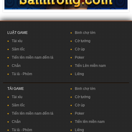
Chơi cờ úp
HƯỚNG DẪN
LUẬT GAME
Binh chợ lớn
Hướng dẫn chung
Tài xỉu
Cờ tướng
Cửa hàng/Vật phẩm
Sâm lốc
Cờ úp
Thông tin người chơi
Tiến lên miền nam đếm lá
Poker
Chắn
Tiến Lên miền nam
Tải game điện thoại
Tá lả -
Phỏm
Liêng
Tải game IOS
Tải game Android
TẢI GAME
Binh chợ lớn
Tài xỉu
Cờ tướng
Tải game WindowsPhone
Sâm lốc
Cờ úp
Nạp Gold
Tiến lên miền nam đếm lá
Poker
Tài xỉu
Chắn
Tiến lên miền nam
Tá lả -
Phỏm
Liêng
Lốc